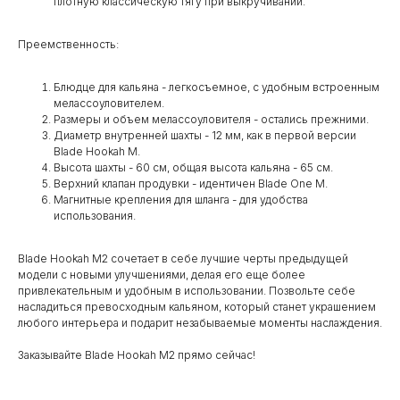
плотную классическую тягу при выкручивании.
Преемственность:
Блюдце для кальяна - легкосъемное, с удобным встроенным
мелассоуловителем.
Размеры и объем мелассоуловителя - остались прежними.
Диаметр внутренней шахты - 12 мм, как в первой версии
Blade Hookah M.
Высота шахты - 60 см, общая высота кальяна - 65 см.
Верхний клапан продувки - идентичен Blade One M.
Магнитные крепления для шланга - для удобства
использования.
Blade Hookah M2 сочетает в себе лучшие черты предыдущей
модели с новыми улучшениями, делая его еще более
привлекательным и удобным в использовании. Позвольте себе
насладиться превосходным кальяном, который станет украшением
любого интерьера и подарит незабываемые моменты наслаждения.
Заказывайте Blade Hookah M2 прямо сейчас!