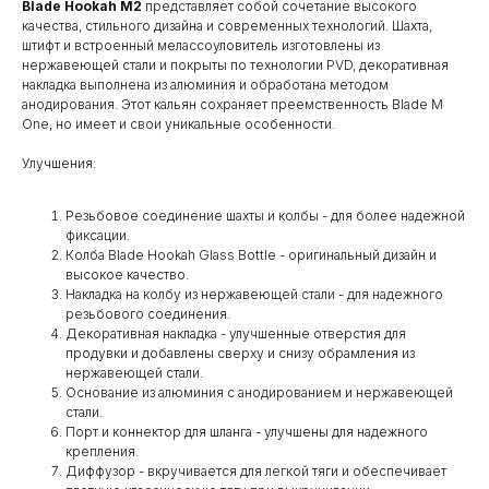
Blade Hookah M2
представляет собой сочетание высокого
качества, стильного дизайна и современных технологий. Шахта,
штифт и встроенный мелассоуловитель изготовлены из
нержавеющей стали и покрыты по технологии PVD, декоративная
накладка выполнена из алюминия и обработана методом
анодирования. Этот кальян сохраняет преемственность Blade M
One, но имеет и свои уникальные особенности.
Улучшения:
Резьбовое соединение шахты и колбы - для более надежной
фиксации.
Колба Blade Hookah Glass Bottle - оригинальный дизайн и
высокое качество.
Накладка на колбу из нержавеющей стали - для надежного
резьбового соединения.
Декоративная накладка - улучшенные отверстия для
продувки и добавлены сверху и снизу обрамления из
нержавеющей стали.
Основание из алюминия с анодированием и нержавеющей
стали.
Порт и коннектор для шланга - улучшены для надежного
крепления.
Диффузор - вкручивается для легкой тяги и обеспечивает