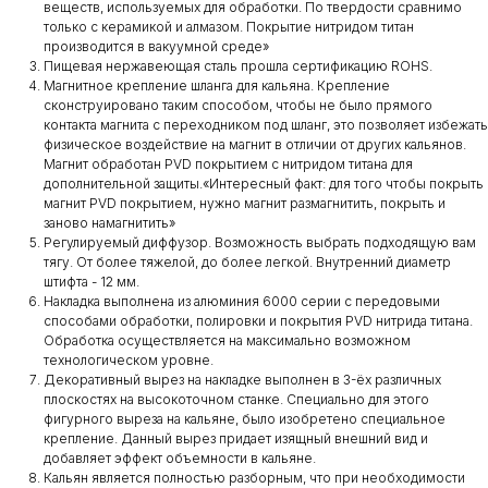
веществ, используемых для обработки. По твердости сравнимо
только с керамикой и алмазом. Покрытие нитридом титан
производится в вакуумной среде»
Пищевая нержавеющая сталь прошла сертификацию ROHS.
Магнитное крепление шланга для кальяна. Крепление
сконструировано таким способом, чтобы не было прямого
контакта магнита с переходником под шланг, это позволяет избежать
физическое воздействие на магнит в отличии от других кальянов.
Магнит обработан PVD покрытием с нитридом титана для
дополнительной защиты.​«Интересный факт: для того чтобы покрыть
магнит PVD покрытием, нужно магнит размагнитить, покрыть и
заново намагнитить»
Регулируемый диффузор. Возможность выбрать подходящую вам
тягу. От более тяжелой, до более легкой. Внутренний диаметр
штифта - 12 мм.
Накладка выполнена из алюминия 6000 серии с передовыми
способами обработки, полировки и покрытия PVD нитрида титана.
Обработка осуществляется на максимально возможном
технологическом уровне.
Декоративный вырез на накладке выполнен в 3-ёх различных
плоскостях на высокоточном станке. Специально для этого
фигурного выреза на кальяне, было изобретено специальное
крепление. Данный вырез придает изящный внешний вид и
добавляет эффект объемности в кальяне.
Кальян является полностью разборным, что при необходимости