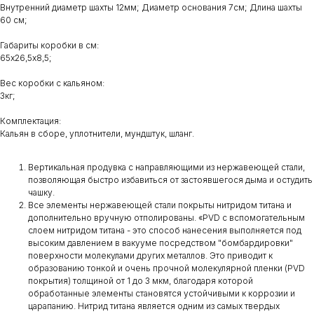
Внутренний диаметр шахты 12мм;​ Диаметр основания 7см;​ Длина шахты
60 см;
Габариты коробки в см:
65х26,5х8,5;
Вес коробки с кальяном:
3кг;
Комплектация:
Кальян в сборе, уплотнители, мундштук, шланг.
Вертикальная продувка с направляющими из нержавеющей стали,
позволяющая быстро избавиться от застоявшегося дыма и остудить
чашку.
Все элементы нержавеющей стали покрыты нитридом титана и
дополнительно вручную отполированы. «PVD с вспомогательным
слоем нитридом титана - это способ нанесения выполняется под
высоким давлением в вакууме посредством "бомбардировки"
поверхности молекулами других металлов. Это приводит к
образованию тонкой и очень прочной молекулярной пленки (PVD
покрытия) толщиной от 1 до 3 мкм, благодаря которой
обработанные элементы становятся устойчивыми к коррозии и
царапанию. Нитрид титана является одним из самых твердых