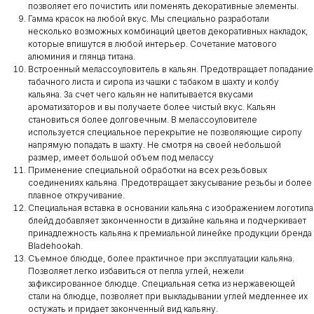
позволяет его почистить или поменять декоративные элементы.
Гамма красок на любой вкус. Мы специально разработали
несколько возможных комбинаций цветов декоративных накладок,
которые впишутся в любой интерьер. Сочетание матового
алюминия и глянца титана.
Встроенный мелассоуловитель в кальян. Предотвращает попадание
табачного листа и сиропа из чашки с табаком в шахту и колбу
кальяна. За счет чего кальян не напитывается вкусами
ароматизаторов и вы получаете более чистый вкус. Кальян
становиться более долговечным. В мелассоуловителе
используется специальное перекрытие не позволяющие сиропу
напрямую попадать в шахту. Не смотря на своей небольшой
размер, имеет большой объем под мелассу
Применение специальной обработки на всех резьбовых
соединениях кальяна. Предотвращает закусывание резьбы и более
плавное откручивание.
Специальная вставка в основании кальяна с изображением логотипа
блейд добавляет законченности в дизайне кальяна и подчеркивает
принадлежность кальяна к премиальной линейке продукции бренда
Bladehookah.
Съемное блюдце, более практичное при эксплуатации кальяна.
Позволяет легко избавиться от пепла углей, нежели
зафиксированное блюдце. Специальная сетка из нержавеющей
стали на блюдце, позволяет при выкладывании углей медленнее их
остужать и придает законченный вид кальяну.