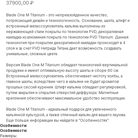
37900,00
₽
Blade One М Titanium - это непревзойденное качество,
потрясающий дизайн и технологичность. Основание, шахта, штифт и
встроенный мелассоуловитель кальяна выполнены из
нержавеющей стали покрыты по технологии PVD, декоративная
накладка из алюминия покрыта по технологии PVD Titanium. Данная
технология при покрытии декоративной накладки происходит в 4
слоя и за счет PVD Нитрида Титана дает возможность создавать
уникальные, сложные цвета.
Версия Blade One M Titanium обладает технологией вертикальной
продувки и имеет оптимальную высоту шахты в сборе 60 см.
Встроенный мелассоуловитель обеспечивает чистоту колбы, а
главное шахты, вследствие чего в кальяне не будет ароматов
прошлых сессий курения. Штифт кальяна обладает регулировкой,
путем закрытия и открытия отверстий диффузора. Магнитные
крепления обеспечивают максимальное удобство эксплуатации.
Blade One M Titanium - идеальный подарок для увлеченного
кальянной культурой, а также отличный кальян для вашего лаунжа.
Еще больше информации вы найдете в "Особенностях".
Особенности:
Особенности:
Размеры: