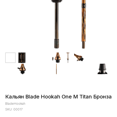
Кальян Blade Hookah One M Titan Бронза
BladeHookah
SKU:
00017