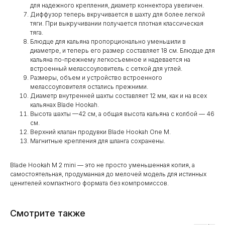
для надежного крепления, диаметр коннектора увеличен.
Диффузор теперь вкручивается в шахту для более легкой
тяги. При выкручивании получается плотная классическая
тяга.
Блюдце для кальяна пропорционально уменьшили в
диаметре, и теперь его размер составляет 18 см. Блюдце для
кальяна по-прежнему легкосъемное и надевается на
встроенный мелассоуловитель с сеткой для углей.
Размеры, объем и устройство встроенного
мелассоуловителя остались прежними.
Диаметр внутренней шахты составляет 12 мм, как и на всех
кальянах Blade Hookah.
Высота шахты —42 см, а общая высота кальяна с колбой — 46
см.
Верхний клапан продувки Blade Hookah One M.
Магнитные крепления для шланга сохранены.
Blade Hookah M 2 mini — это не просто уменьшенная копия, а
самостоятельная, продуманная до мелочей модель для истинных
ценителей компактного формата без компромиссов.
Смотрите также