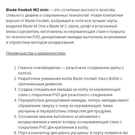
Blade Hookah M2 mini
— это сочетание высокого качества,
стильного дизайна и современных технологий. Новая компактная
версия от Blade Hookah, вобравшая в себя все лучшие черты
моделей Blade M One и Blade M 2. Шахта, штифт и встроенный
мелассоуловитель изготовлены из нержавеющей стали и покрыты
по технологии PVD, декоративная накладка выполнена из алюминия
и обработана методом анодирования.
Преимущества и характеристики:
Главное нововведение — резьбовое соединение шахты с
колбой.
Разработана уникальная колба Blade Hookah Glass Bottle с
оригинальным дизайном.
Создана специальная накладка на колбу из нержавеющей
стали с покрытием PVD для резьбового соединения.
Переработана декоративная накладка, теперь накладка имеет
обрамление сверху и снизу их нержавеющей, также
улучшены и переработаны отверстия для продувки.
Основание кальяна выполнено из алюминия с
анодированием и имеет вставку из нержавеющей стали с
покрытием PVD для крепления в колбу.
Порт и коннектор для шланга улучшены: в порту появился паз