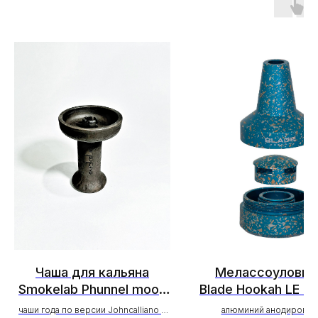
Чаша для кальяна
Мелассоуловит
Smokelab Phunnel moon
Blade Hookah LE г
(молочный обжиг)
чаши года по версии Johncalliano в
алюминий анодирован