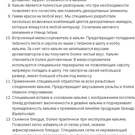
Кальян является полностью разборным, что при необходимости
позволяет его почистить или поменять декоративные элементы.
Гамма красок на любой вкус. Мы специально разработали
несколько возможных комбинаций цветов декоративных накладок,
которые впишутся в любой интерьер. Сочетание матового
алюминия и глянца титана.
Встроенный мелассоуловитель в кальян. Предотвращает попадание
табачного листа и сиропа из чашки с табаком в шахту и колбу
кальяна. За счет чего кальян не напитывается вкусами
ароматизаторов и вы получаете более чистый вкус. Кальян
становиться более долговечным. В мелассоуловителе
используется специальное перекрытие не позволяющие сиропу
напрямую попадать в шахту. Не смотря на своей небольшой
размер, имеет большой объем под мелассу
Применение специальной обработки на всех резьбовых
соединениях кальяна. Предотвращает закусывание резьбы и более
плавное откручивание.
Специальная вставка в основании кальяна с изображением логотипа
блейд добавляет законченности в дизайне кальяна и подчеркивает
принадлежность кальяна к премиальной линейке продукции бренда
Bladehookah.
Съемное блюдце, более практичное при эксплуатации кальяна.
Позволяет легко избавиться от пепла углей, нежели
зафиксированное блюдце. Специальная сетка из нержавеющей