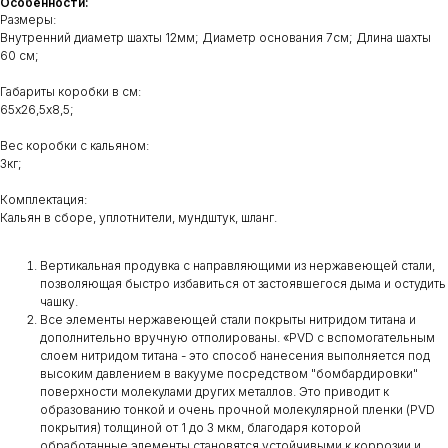
Особенности:
Размеры:
Внутренний диаметр шахты 12мм;​ Диаметр основания 7см;​ Длина шахты
60 см;
Габариты коробки в см:
65х26,5х8,5;
Вес коробки с кальяном:
3кг;
Комплектация:
Кальян в сборе, уплотнители, мундштук, шланг.
Вертикальная продувка с направляющими из нержавеющей стали,
позволяющая быстро избавиться от застоявшегося дыма и остудить
чашку.
Все элементы нержавеющей стали покрыты нитридом титана и
дополнительно вручную отполированы. «PVD с вспомогательным
слоем нитридом титана - это способ нанесения выполняется под
высоким давлением в вакууме посредством "бомбардировки"
поверхности молекулами других металлов. Это приводит к
образованию тонкой и очень прочной молекулярной пленки (PVD
покрытия) толщиной от 1 до 3 мкм, благодаря которой
обработанные элементы становятся устойчивыми к коррозии и