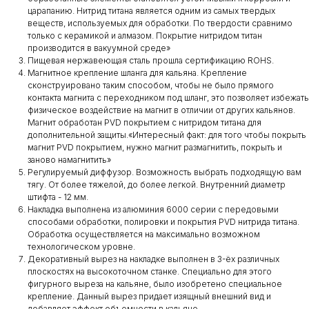
царапанию. Нитрид титана является одним из самых твердых
веществ, используемых для обработки. По твердости сравнимо
только с керамикой и алмазом. Покрытие нитридом титан
производится в вакуумной среде»
Пищевая нержавеющая сталь прошла сертификацию ROHS.
Магнитное крепление шланга для кальяна. Крепление
сконструировано таким способом, чтобы не было прямого
контакта магнита с переходником под шланг, это позволяет избежать
физическое воздействие на магнит в отличии от других кальянов.
Магнит обработан PVD покрытием с нитридом титана для
дополнительной защиты.​«Интересный факт: для того чтобы покрыть
магнит PVD покрытием, нужно магнит размагнитить, покрыть и
заново намагнитить»
Регулируемый диффузор. Возможность выбрать подходящую вам
тягу. От более тяжелой, до более легкой. Внутренний диаметр
штифта - 12 мм.
Накладка выполнена из алюминия 6000 серии с передовыми
способами обработки, полировки и покрытия PVD нитрида титана.
Обработка осуществляется на максимально возможном
технологическом уровне.
Декоративный вырез на накладке выполнен в 3-ёх различных
плоскостях на высокоточном станке. Специально для этого
фигурного выреза на кальяне, было изобретено специальное
крепление. Данный вырез придает изящный внешний вид и
добавляет эффект объемности в кальяне.