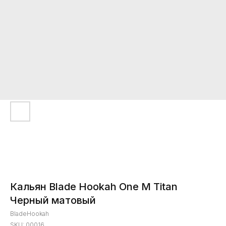
Кальян Blade Hookah One M Titan
Черный матовый
BladeHookah
SKU:
00016