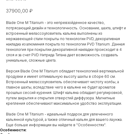
37900,00
₽
Blade One М Titanium - это непревзойденное качество,
потрясающий дизайн и технологичность. Основание, шахта, штифт и
встроенный мелассоуловитель кальяна выполнены из
нержавеющей стали покрыты по технологии PVD, декоративная
накладка из алюминия покрыта по технологии PVD Titanium. Данная
технология при покрытии декоративной накладки происходит в 4
слоя и за счет PVD Нитрида Титана дает возможность создавать
уникальные, сложные цвета.
Версия Blade One M Titanium обладает технологией вертикальной
продувки и имеет оптимальную высоту шахты в сборе 60 см.
Встроенный мелассоуловитель обеспечивает чистоту колбы, а
главное шахты, вследствие чего в кальяне не будет ароматов
прошлых сессий курения. Штифт кальяна обладает регулировкой,
путем закрытия и открытия отверстий диффузора. Магнитные
крепления обеспечивают максимальное удобство эксплуатации.
Blade One M Titanium - идеальный подарок для увлеченного
кальянной культурой, а также отличный кальян для вашего лаунжа.
Еще больше информации вы найдете в "Особенностях".
Особенности: