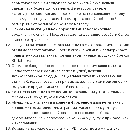
ароматизаторов и вы получаете более чистый вкус. Кальян
становиться более долговечным. В мелассоуловителе
используется специальное перекрытие не позволяющие сиропу
напрямую попадать в шахту. Не смотря на своей небольшой
размер, имеет большой объем под мелассу
Применение специальной обработки на всех резьбовых
соединениях кальяна. Предотвращает закусывание резьбы и более
плавное откручивание.
Специальная вставка в основании кальяна с изображением логотипа
блейд добавляет законченности в дизайне кальяна и подчеркивает
принадлежность кальяна к премиальной линейке продукции бренда
Bladehookah.
Съемное блюдце, более практичное при эксплуатации кальяна.
Позволяет легко избавиться от пепла углей, нежели
зафиксированное блюдце. Специальная сетка из нержавеющей
стали на блюдце, позволяет при выкладывании углей медленнее их
остужать и придает законченный вид кальяну.
Комплектация кальяна со всеми необходимыми уплотнителями и
фирменным мундштуком в комплекте.
Мундштук для кальяна выполнен в фирменном дизайне кальяна с
изящными геометрическими гранями. Наконечник мундштука
выполнен из нержавеющей стали, что позволяет избежать
деформирование и повреждения кончика мундштука при падениях
и эксплуатации.
Вставка из нержавеющей стали с PVD покрытием в мундштуке,