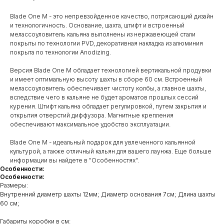
Blade One М - это непревзойденное качество, потрясающий дизайн
и технологичность. Основание, шахта, штифт и встроенный
мелассоуловитель кальяна выполнены из нержавеющей стали
покрыты по технологии PVD, декоративная накладка из алюминия
покрыта по технологии Anodizing.
Версия Blade One M обладает технологией вертикальной продувки
и имеет оптимальную высоту шахты в сборе 60 см. Встроенный
мелассоуловитель обеспечивает чистоту колбы, а главное шахты,
вследствие чего в кальяне не будет ароматов прошлых сессий
курения. Штифт кальяна обладает регулировкой, путем закрытия и
открытия отверстий диффузора. Магнитные крепления
обеспечивают максимальное удобство эксплуатации.
Blade One M - идеальный подарок для увлеченного кальянной
культурой, а также отличный кальян для вашего лаунжа. Еще больше
информации вы найдете в "Особенностях".
Особенности:
Особенности:
Размеры:
Внутренний диаметр шахты 12мм;​ Диаметр основания 7см;​ Длина шахты
60 см;
Габариты коробки в см: