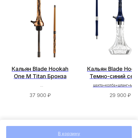
Кальян Blade Hookah
Кальян Blade Hoo
One M Titan Бронза
Темно-синий сер
шахта+колба+шланг+мун
шахта+мундштук+шланг
37 900
₽
29 900
₽
В корзину
Tilda
Made on