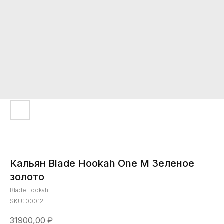
Кальян Blade Hookah One M Зеленое
золото
BladeHookah
SKU:
00012
31900,00
₽