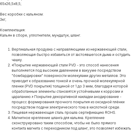
65х26,5х8,5;
Вес коробки с кальяном:
3кг;
Комплектация:
Кальян в сборе, уплотнители, мундштук, шланг.
Вертикальная продувка с направляющими из нержавеющей стали,
позволяющая быстро избавиться от застоявшегося дыма и остудить
чашку.
«Покрытие нержавеющей стали PVD - это способ нанесения
выполняется под высоким давлением в вакууме посредством
"бомбардировки" поверхности молекулами других металлов. Это
приводит к образованию тонкой и очень прочной молекулярной
пленки (PVD покрытия) толщиной от 1 до 3 мкм, благодаря которой
обработанные элементы становятся устойчивыми к коррозии и
царапанию.» Покрытие декоративной накладки анодирование -
процесс формирования прочного покрытия из оксидной плёнки
посредством подачи электрического тока в кислотной среде.
Пищевая нержавеющая сталь прошла сертификацию ROHS.
Магнитное крепление шланга для кальяна. Крепление
сконструировано таким способом, чтобы не было прямого
контакта магнита с переходником под шланг, это позволяет избежать