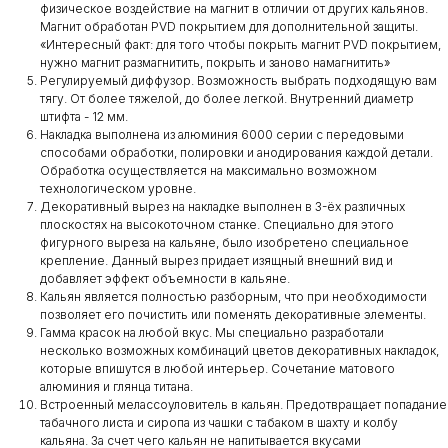
физическое воздействие на магнит в отличии от других кальянов.
Магнит обработан PVD покрытием для дополнительной защиты. ​
«Интересный факт: для того чтобы покрыть магнит PVD покрытием,
нужно магнит размагнитить, покрыть и заново намагнитить»
Регулируемый диффузор. Возможность выбрать подходящую вам
тягу. От более тяжелой, до более легкой. Внутренний диаметр
штифта - 12 мм.
Накладка выполнена из алюминия 6000 серии с передовыми
способами обработки, полировки и анодирования каждой детали.
Обработка осуществляется на максимально возможном
технологическом уровне.
Декоративный вырез на накладке выполнен в 3-ёх различных
плоскостях на высокоточном станке. Специально для этого
фигурного выреза на кальяне, было изобретено специальное
крепление. Данный вырез придает изящный внешний вид и
добавляет эффект объемности в кальяне.
Кальян является полностью разборным, что при необходимости
позволяет его почистить или поменять декоративные элементы.
Гамма красок на любой вкус. Мы специально разработали
несколько возможных комбинаций цветов декоративных накладок,
которые впишутся в любой интерьер. Сочетание матового
алюминия и глянца титана.
Встроенный мелассоуловитель в кальян. Предотвращает попадание
табачного листа и сиропа из чашки с табаком в шахту и колбу
кальяна. За счет чего кальян не напитывается вкусами