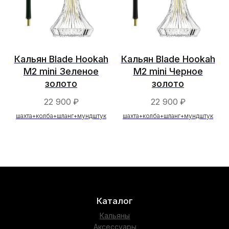
Оптовым клиентам
Доставка и оплата
Контакты
Контакты
+7 960 980 52 67
Кальян Blade Hookah
Кальян Blade Hookah
sale@bladehookah.com
M2 mini Зеленое
M2 mini Черное
Telegram
Whatsapp
золото
золото
22 900
₽
22 900
₽
Подпишись
Instagram
шахта+колба+шланг+мундштук
шахта+колба+шланг+мундштук
Vkontakte
Telegram Group
Политика конфиденциальности
Сайт собрали в Circle Studio