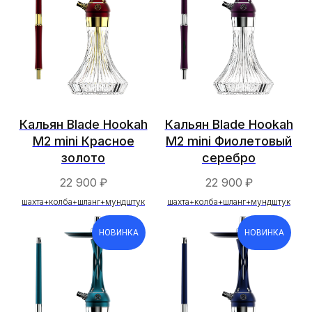
Кальян Blade Hookah
Кальян Blade Hookah
M2 mini Красное
M2 mini Фиолетовый
золото
серебро
22 900
₽
22 900
₽
шахта+колба+шланг+мундштук
шахта+колба+шланг+мундштук
НОВИНКА
НОВИНКА