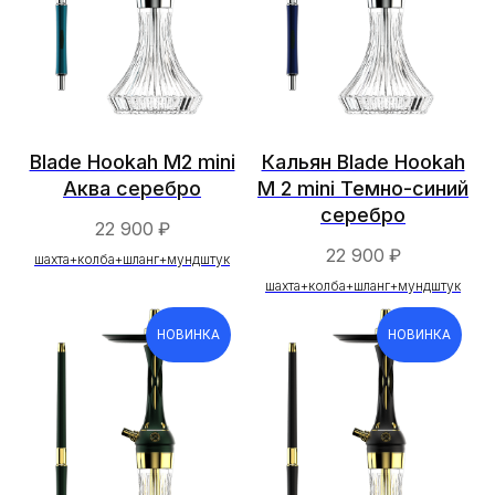
Blade Hookah M2 mini
Кальян Blade Hookah
Аква серебро
M 2 mini Темно-синий
серебро
22 900
₽
22 900
₽
шахта+колба+шланг+мундштук
шахта+колба+шланг+мундштук
НОВИНКА
НОВИНКА
Каталог
Кальяны
Аксессуары
Комплектующие
Компания