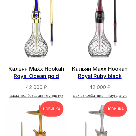
Кальян Maxx Hookah
Кальян Maxx Hookah
Royal Ocean gold
Royal Ruby black
42 000
₽
42 000
₽
шахта+колба+шланг+мундштук
шахта+колба+шланг+мундштук
НОВИНКА
НОВИНКА