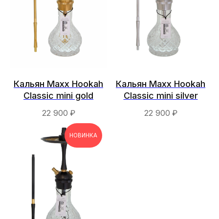
Каталог
Кальян Maxx Hookah
Кальян Maxx Hookah
Кальяны
Classic mini gold
Classic mini silver
Аксессуары
Комплектующие
22 900
₽
22 900
₽
Компания
НОВИНКА
Оптовым клиентам
Доставка и оплата
Контакты
Контакты
+7 960 980 52 67
sale@bladehookah.com
Telegram
Whatsapp