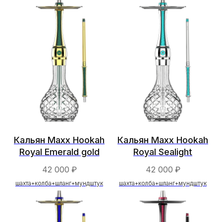
Кальян Maxx Hookah
Кальян Maxx Hookah
Royal Emerald gold
Royal Sealight
42 000
₽
42 000
₽
шахта+колба+шланг+мундштук
шахта+колба+шланг+мундштук